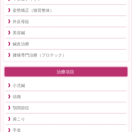
姿勢矯正（猫背整体）
外反母趾
美容鍼
鍼灸治療
腰痛専門治療（プロテック）
治療項目
小児鍼
頭痛
顎関節症
肩こり
手首