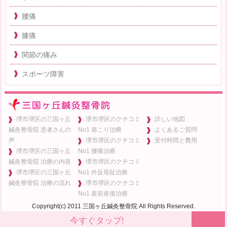
腰痛
膝痛
関節の痛み
スポーツ障害
堺市堺区の三国ヶ丘
堺市堺区のクチコミ
詳しい地図
鍼灸整骨院 患者さんの
No1 肩こり治療
よくあるご質問
声
堺市堺区のクチコミ
受付時間と費用
堺市堺区の三国ヶ丘
No1 腰痛治療
鍼灸整骨院 治療の内容
堺市堺区のクチコミ
堺市堺区の三国ヶ丘
No1 外反母趾治療
鍼灸整骨院 治療の流れ
堺市堺区のクチコミ
No1 産前産後治療
Copyright(c) 2011 三国ヶ丘鍼灸整骨院 All Rights Reserved.
今すぐタップ!