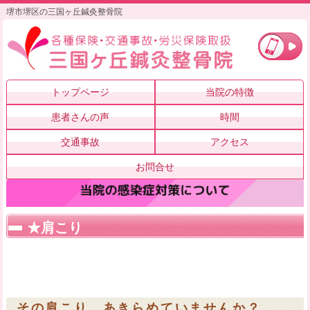
堺市堺区の三国ヶ丘鍼灸整骨院
トップページ
当院の特徴
患者さんの声
時間
交通事故
アクセス
お問合せ
★肩こり
その肩こり、あきらめていませんか？