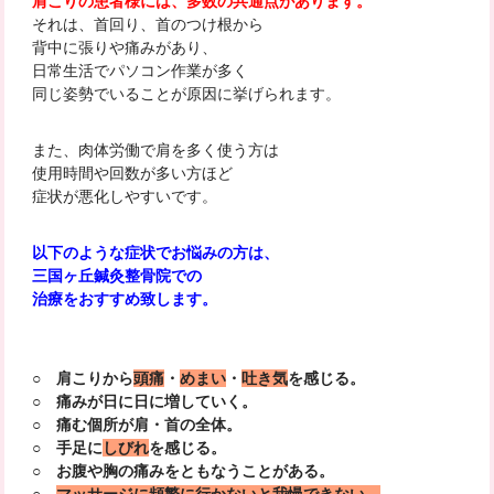
肩こりの患者様には、多数の共通点があります。
それは、首回り、首のつけ根から
背中に張りや痛みがあり、
日常生活でパソコン作業が多く
同じ姿勢でいることが原因に挙げられます。
また、肉体労働で肩を多く使う方は
使用時間や回数が多い方ほど
症状が悪化しやすいです。
以下のような症状でお悩みの方は、
三国ヶ丘鍼灸整骨院での
治療をおすすめ致します。
○ 肩こりから
頭痛
・
めまい
・
吐き気
を感じる。
○ 痛みが日に日に増していく。
○ 痛む個所が肩・首の全体。
○ 手足に
しびれ
を感じる。
○ お腹や胸の痛みをともなうことがある。