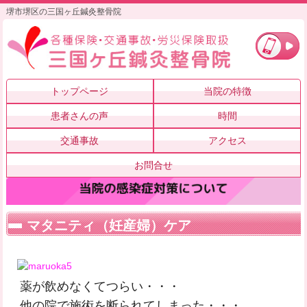
堺市堺区の三国ヶ丘鍼灸整骨院
トップページ
当院の特徴
患者さんの声
時間
交通事故
アクセス
お問合せ
マタニティ（妊産婦）ケア
薬が飲めなくてつらい・・・
他の院で施術を断られてしまった・・・