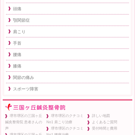
頭痛
顎関節症
肩こり
手首
腰痛
膝痛
関節の痛み
スポーツ障害
堺市堺区の三国ヶ丘
堺市堺区のクチコミ
詳しい地図
鍼灸整骨院 患者さんの
No1 肩こり治療
よくあるご質問
声
堺市堺区のクチコミ
受付時間と費用
堺市堺区の三国ヶ丘
No1 腰痛治療